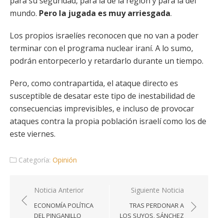
para su seguridad, para la de la región y para la del
mundo.
Pero la jugada es muy arriesgada
.
Los propios israelíes reconocen que no van a poder
terminar con el programa nuclear iraní. A lo sumo,
podrán entorpecerlo y retardarlo durante un tiempo.
Pero, como contrapartida, el ataque directo es
susceptible de desatar este tipo de inestabilidad de
consecuencias imprevisibles, e incluso de provocar
ataques contra la propia población israelí como los de
este viernes.
Categoría:
Opinión
Navegación
Noticia Anterior
Siguiente Noticia
de
ECONOMÍA POLÍTICA
TRAS PERDONAR A
entradas
DEL PINGANILLO
LOS SUYOS, SÁNCHEZ