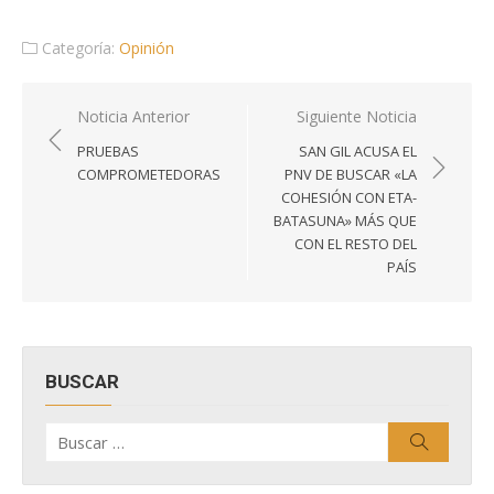
Categoría:
Opinión
Navegación
Noticia Anterior
Siguiente Noticia
de
PRUEBAS
SAN GIL ACUSA EL
entradas
COMPROMETEDORAS
PNV DE BUSCAR «LA
COHESIÓN CON ETA-
BATASUNA» MÁS QUE
CON EL RESTO DEL
PAÍS
BUSCAR
Buscar
Buscar
por: