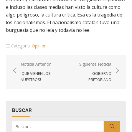
e incluso las clases medias han visto la cultura como
algo peligroso, la cultura crítica. Esa es la tragedia de
los nacionalismos. El nacionalismo catalán tuvo una
burguesía que no leía y todavía no lee.
Categoría:
Opinión
Navegación
Noticia Anterior
Siguiente Noticia
de
¡QUE VIENEN LOS
GOBIERNO
entradas
NUESTROS!
PRETORIANO
BUSCAR
Buscar
Buscar
por: