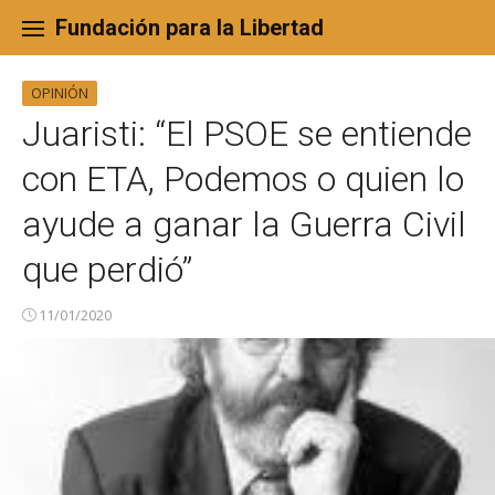
Skip
to
Fundación para la Libertad
content
OPINIÓN
Juaristi: “El PSOE se entiende
con ETA, Podemos o quien lo
ayude a ganar la Guerra Civil
que perdió”
11/01/2020