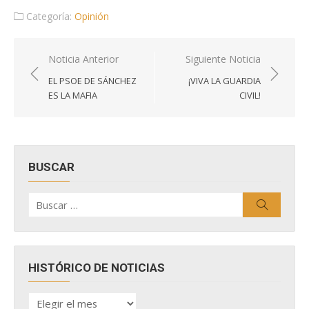
Categoría:
Opinión
Navegación
Noticia Anterior
Siguiente Noticia
de
EL PSOE DE SÁNCHEZ
¡VIVA LA GUARDIA
entradas
ES LA MAFIA
CIVIL!
BUSCAR
Buscar
Buscar
por:
HISTÓRICO DE NOTICIAS
HISTÓRICO
DE