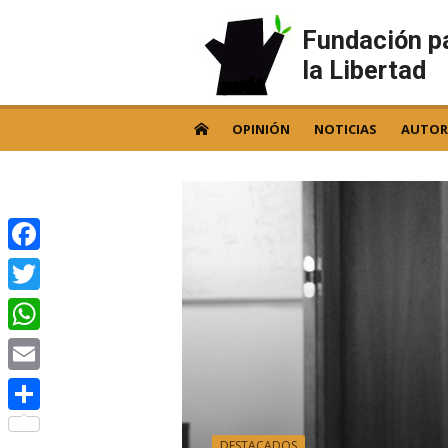
Skip
to
Fundación p
content
la Libertad
OPINIÓN
NOTICIAS
AUTOR
Facebook
Twitter
WhatsApp
Email
Compartir
DESTACADOS