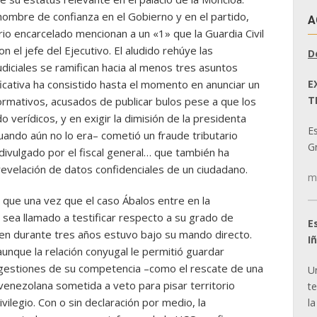
ombre de confianza en el Gobierno y en el partido,
A
o encarcelado mencionan a un «1» que la Guardia Civil
on el jefe del Ejecutivo. El aludido rehúye las
D
udiciales se ramifican hacia al menos tres asuntos
E
nificativa ha consistido hasta el momento en anunciar un
T
ormativos, acusados de publicar bulos pese a que los
erídicos, y en exigir la dimisión de la presidenta
E
ando aún no lo era– cometió un fraude tributario
Gr
divulgado por el fiscal general… que también ha
revelación de datos confidenciales de un ciudadano.
m
 que una vez que el caso Ábalos entre en la
e sea llamado a testificar respecto a su grado de
E
ien durante tres años estuvo bajo su mando directo.
I
aunque la relación conyugal le permitió guardar
e gestiones de su competencia –como el rescate de una
U
e venezolana sometida a veto para pisar territorio
t
ilegio. Con o sin declaración por medio, la
la