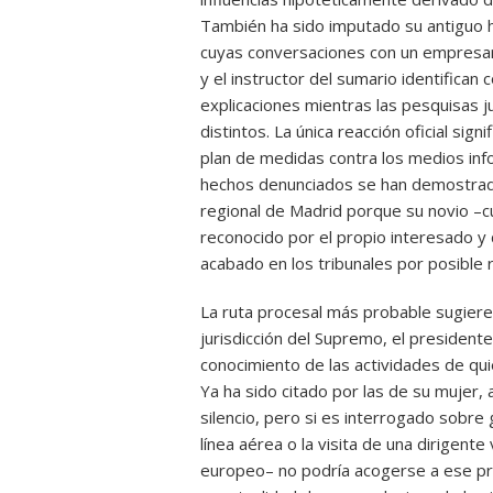
También ha sido imputado su antiguo h
cuyas conversaciones con un empresari
y el instructor del sumario identifican c
explicaciones mientras las pesquisas j
distintos. La única reacción oficial sig
plan de medidas contra los medios inf
hechos denunciados se han demostrado v
regional de Madrid porque su novio –cu
reconocido por el propio interesado y 
acabado en los tribunales por posible 
La ruta procesal más probable sugiere
jurisdicción del Supremo, el president
conocimiento de las actividades de qu
Ya ha sido citado por las de su mujer, 
silencio, pero si es interrogado sobr
línea aérea o la visita de una dirigent
europeo– no podría acogerse a ese priv