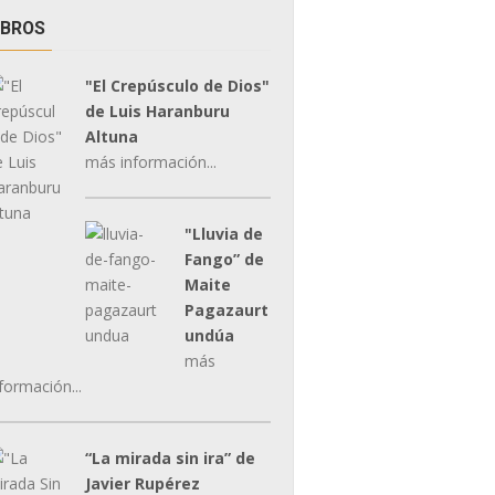
IBROS
"El Crepúsculo de Dios"
de Luis Haranburu
Altuna
más información...
"Lluvia de
Fango” de
Maite
Pagazaurt
undúa
más
formación...
“La mirada sin ira” de
Javier Rupérez