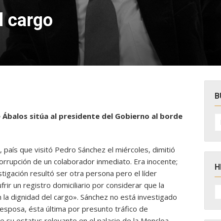
l cargo
B
e Ábalos sitúa al presidente del Gobierno al borde
B
po
, país que visitó Pedro Sánchez el miércoles, dimitió
orrupción de un colaborador inmediato. Era inocente;
H
stigación resultó ser otra persona pero el líder
ufrir un registro domiciliario por considerar que la
H
D
 la dignidad del cargo». Sánchez no está investigado
N
 esposa, ésta última por presunto tráfico de
e su estatus relevante en el palacio de la Moncloa.