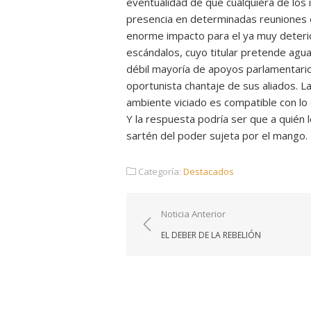
eventualidad de que cualquiera de los
presencia en determinadas reuniones e
enorme impacto para el ya muy deteri
escándalos, cuyo titular pretende agu
débil mayoría de apoyos parlamentarios
oportunista chantaje de sus aliados. 
ambiente viciado es compatible con lo 
Y la respuesta podría ser que a quién 
sartén del poder sujeta por el mango.
Categoría:
Destacados
Navegación
Noticia Anterior
de
EL DEBER DE LA REBELIÓN
entradas