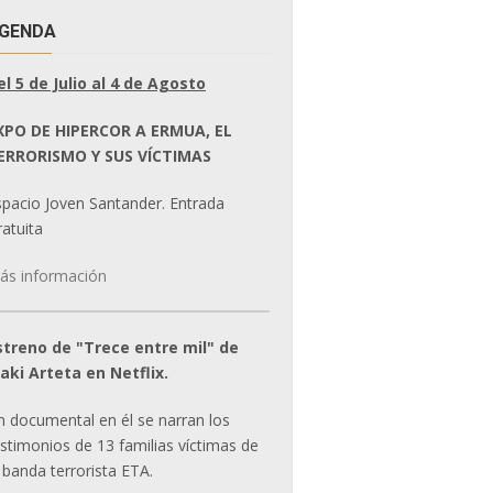
GENDA
el 5 de Julio al 4 de Agosto
XPO DE HIPERCOR A ERMUA, EL
ERRORISMO Y SUS VÍCTIMAS
spacio Joven Santander. Entrada
atuita
ás información
streno de "Trece entre mil" de
ñaki Arteta en Netflix.
n documental en él se narran los
estimonios de 13 familias víctimas de
 banda terrorista ETA.