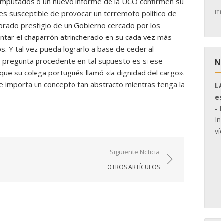
 imputados o un nuevo informe de la UCO confirmen su
m
s susceptible de provocar un terremoto político de
orado prestigio de un Gobierno cercado por los
antar el chaparrón atrincherado en su cada vez más
. Y tal vez pueda lograrlo a base de ceder al
La pregunta procedente en tal supuesto es si ese
N
que su colega portugués llamó «la dignidad del cargo».
le importa un concepto tan abstracto mientras tenga la
L
e
-
I
ví
Siguiente Noticia
OTROS ARTÍCULOS