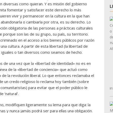
tan diversas como quieran. Y es misión del gobierno
L
ita fomentar y satisfacer este derecho lo más
uieren vivir y permanecer en la cultura en la que han
o abandonarla o cambiarla por otra, es su derecho. Lo
ción obligatoria de las personas a prácticas culturales
porque son las de su grupo, su país, su territorio.
criminado en el acceso a los bienes públicos por razón
na cultura. A partir de esta libertad (la libertad de
n iguales o tan diversos como seamos de hecho.
s de una vez que la «libertad de identidad» no es en
ánea de la «libertad de conciencia» que actuó como
o de la revolución liberal. Lo que entonces reclamaba el
 de un credo religioso lo reclama hoy también (sobre
comunitaristas) para evitar que el poder público le
in
e ‘natural’.
no, modifiquen ligeramente su lema para que diga: la
as y nunca jamás podrá ser para ellas una obligación.