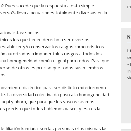
én? Pues sucede que la respuesta a esta simple
m
iverso?- lleva a actuaciones totalmente diversas en la
cionalistas: son los
N
tnicos los que tienen derecho a ser diversos.
establecer y/o conservar los rasgos característicos
L
tán autorizados a imponer tales rasgos a todos los
e
una homogeneidad común e igual para todos. Para que
-
verso de otros es preciso que todos sus miembros
I
cos.
ví
movimiento dialéctico: para ser distinto exteriormente
e. La diversidad colectiva da paso a la homogeneidad
al aquí y ahora, que para que los vascos seamos
es preciso que todos hablemos vasco, y esa es la
de filiación kantiana: son las personas ellas mismas las