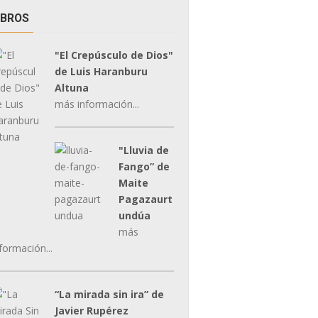
IBROS
"El Crepúsculo de Dios"
de Luis Haranburu
Altuna
más información...
"Lluvia de
Fango” de
Maite
Pagazaurt
undúa
más
formación...
“La mirada sin ira” de
Javier Rupérez