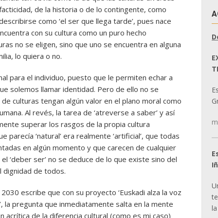
acticidad, de la historia o de lo contingente, como
A
describirse como ‘el ser que llega tarde’, pues nace
ncuentra con su cultura como un puro hecho
D
uras no se eligen, sino que uno se encuentra en alguna
ia, lo quiera o no.
E
T
nal para el individuo, puesto que le permiten echar a
ue solemos llamar identidad. Pero de ello no se
E
d de culturas tengan algún valor en el plano moral como
Gr
mana. Al revés, la tarea de ‘atreverse a saber’ y así
m
nte superar los rasgos de la propia cultura
e parecía ‘natural’ era realmente ‘artificial’, que todas
ventadas en algún momento y que carecen de cualquier
E
e el ‘deber ser’ no se deduce de lo que existe sino del
I
l dignidad de todos.
U
 2030 escribe que con su proyecto ‘Euskadi alza la voz
t
o’, la pregunta que inmediatamente salta en la mente
la
n acrítica de la diferencia cultural (como es mi caso)