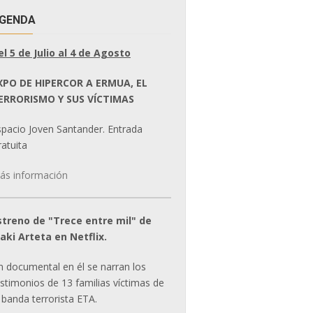
GENDA
el 5 de Julio al 4 de Agosto
XPO DE HIPERCOR A ERMUA, EL
ERRORISMO Y SUS VÍCTIMAS
spacio Joven Santander. Entrada
atuita
ás información
streno de "Trece entre mil" de
ñaki Arteta en Netflix.
n documental en él se narran los
estimonios de 13 familias víctimas de
 banda terrorista ETA.