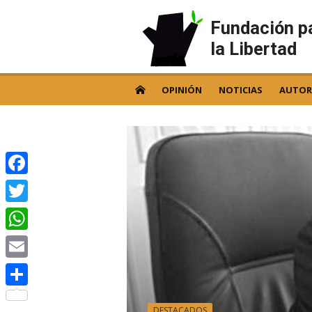
Skip
to
Fundación p
content
la Libertad
OPINIÓN
NOTICIAS
AUTOR
Facebook
Twitter
WhatsApp
Email
Compartir
DESTACADOS