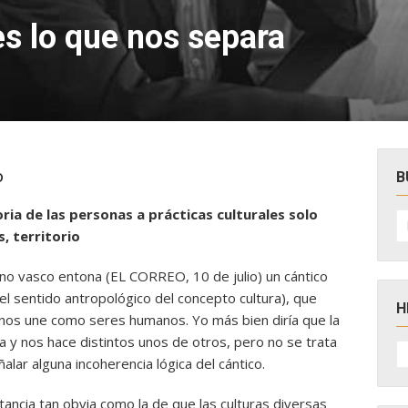
es lo que nos separa
o
B
ria de las personas a prácticas culturales solo
B
po
, territorio
no vasco entona (EL CORREO, 10 de julio) un cántico
 el sentido antropológico
del concepto cultura), que
H
nos une como seres humanos. Yo más bien diría que la
ra y nos hace distintos unos de otros, pero no se trata
H
D
alar alguna incoherencia lógica del cántico.
N
tancia tan obvia como la de que las culturas diversas