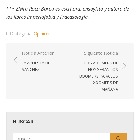
***
Elvira Roca Barea es escritora, ensayista y autora de
los libros Imperiofobia y Fracasología.
Categoría:
Opinión
Navegación
Noticia Anterior
Siguiente Noticia
de
LA APUESTA DE
LOS ZOOMERS DE
entradas
SÁNCHEZ
HOY SERÁN LOS
BOOMERS PARA LOS
XOOMERS DE
MAÑANA
BUSCAR
Buscar
Buscar
por: