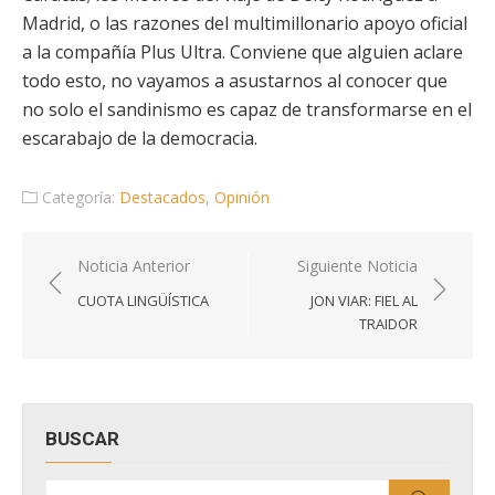
Madrid, o las razones del multimillonario apoyo oficial
a la compañía Plus Ultra. Conviene que alguien aclare
todo esto, no vayamos a asustarnos al conocer que
no solo el sandinismo es capaz de transformarse en el
escarabajo de la democracia.
Categoría:
Destacados
,
Opinión
Navegación
Noticia Anterior
Siguiente Noticia
de
CUOTA LINGÜÍSTICA
JON VIAR: FIEL AL
entradas
TRAIDOR
BUSCAR
Buscar