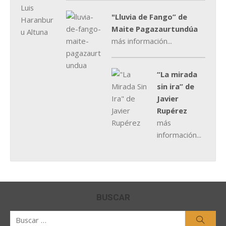
"Lluvia de Fango” de
Maite Pagazaurtundúa
más información...
“La mirada
sin ira” de
Javier
Rupérez
más
información...
BUSCAR
Buscar
Busca
por: