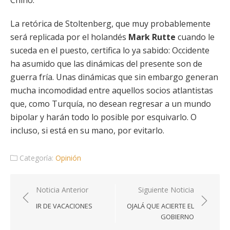
Chino.
La retórica de Stoltenberg, que muy probablemente
será replicada por el holandés
Mark Rutte
cuando le
suceda en el puesto, certifica lo ya sabido: Occidente
ha asumido que las dinámicas del presente son de
guerra fría. Unas dinámicas que sin embargo generan
mucha incomodidad entre aquellos socios atlantistas
que, como Turquía, no desean regresar a un mundo
bipolar y harán todo lo posible por esquivarlo. O
incluso, si está en su mano, por evitarlo.
Categoría:
Opinión
Navegación
Noticia Anterior
Siguiente Noticia
de
IR DE VACACIONES
OJALÁ QUE ACIERTE EL
entradas
GOBIERNO