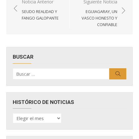
Navegación
Noticia Anterior
Siguiente Noticia
de
SEUDO REALIDAD Y
EGUIAGARAY, UN
entradas
FANGO GALOPANTE
VASCO HONESTO Y
CONFIABLE
BUSCAR
Buscar
Buscar
por:
HISTÓRICO DE NOTICIAS
HISTÓRICO
DE
NOTICIAS