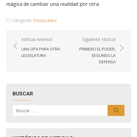
mágica de cambiar una realidad por otra.
Categoría:
Destacados
Navegación
Noticia Anterior
Siguiente Noticia
de
UNA OPA PARA OTRA
PRIMERO EL PODER,
entradas
LEGISLATURA
SEGUNDO LA
DEFENSA
BUSCAR
Buscar
Buscar
por: