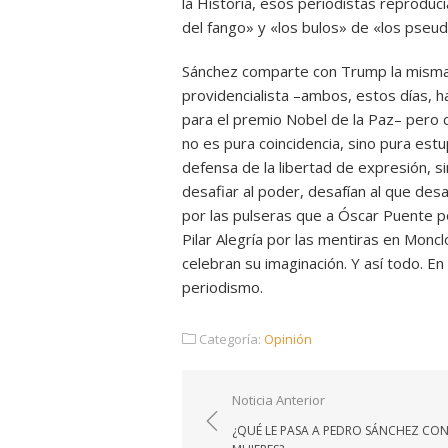
la Historia, esos periodistas reproduc
del fango» y «los bulos» de «los pseu
Sánchez comparte con Trump la misma a
providencialista –ambos, estos días, 
para el premio Nobel de la Paz– pero c
no es pura coincidencia, sino pura estup
defensa de la libertad de expresión, si
desafiar al poder, desafían al que de
por las pulseras que a Óscar Puente po
Pilar Alegría por las mentiras en Monc
celebran su imaginación. Y así todo. En
periodismo.
Categoría:
Opinión
Navegación
Noticia Anterior
de
¿QUÉ LE PASA A PEDRO SÁNCHEZ CON