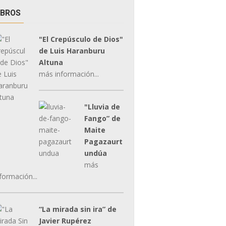
IBROS
"El Crepúsculo de Dios"
de Luis Haranburu
Altuna
más información...
"Lluvia de
Fango” de
Maite
Pagazaurt
undúa
más
formación...
“La mirada sin ira” de
Javier Rupérez