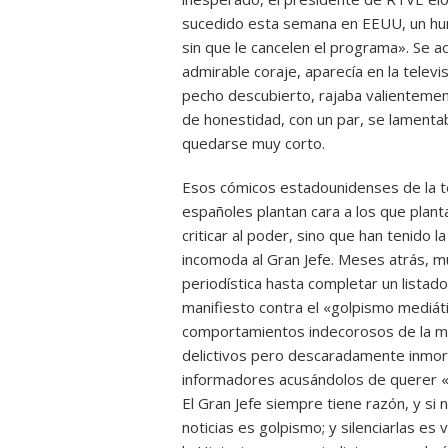
sucedido esta semana en EEUU, un hum
sin que le cancelen el programa». Se 
admirable coraje, aparecía en la televis
pecho descubierto, rajaba valientemen
de honestidad, con un par, se lamentab
quedarse muy corto.
Esos cómicos estadounidenses de la te
españoles plantan cara a los que plant
criticar al poder, sino que han tenido l
incomoda al Gran Jefe. Meses atrás, mu
periodística hasta completar un listado
manifiesto contra el «golpismo mediátic
comportamientos indecorosos de la m
delictivos pero descaradamente inmora
informadores acusándolos de querer «s
El Gran Jefe siempre tiene razón, y si 
noticias es golpismo; y silenciarlas e