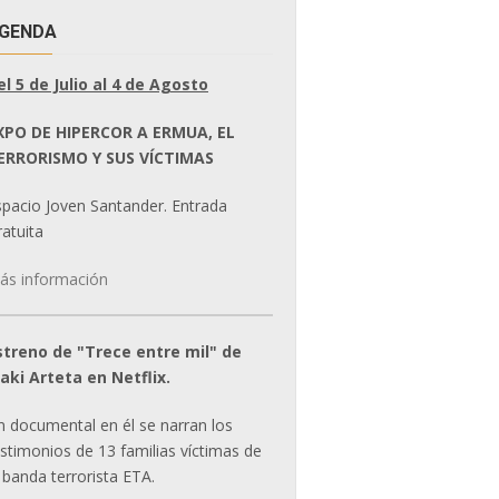
GENDA
el 5 de Julio al 4 de Agosto
XPO DE HIPERCOR A ERMUA, EL
ERRORISMO Y SUS VÍCTIMAS
spacio Joven Santander. Entrada
atuita
ás información
streno de "Trece entre mil" de
ñaki Arteta en Netflix.
n documental en él se narran los
estimonios de 13 familias víctimas de
 banda terrorista ETA.