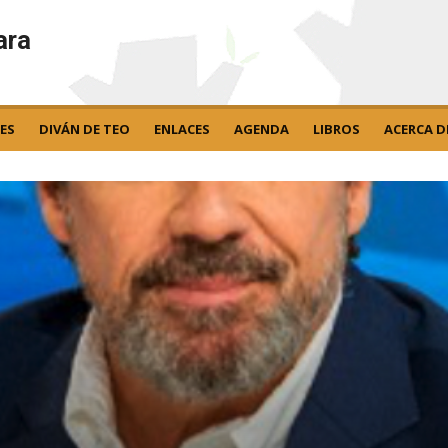
ara
ES
DIVÁN DE TEO
ENLACES
AGENDA
LIBROS
ACERCA D