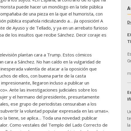
orista puede hacer un monólogo en la tele pública
A
acompañaba de una pieza en la que el humorista, con
ión pública española ridiculizando a… ¡la oposición! A
D
te de Ayuso y de Tellado, y ya en un arrebato furioso
E
a de los insultos que recibe Sánchez. Decir coraje es
T
E
levisión plantan cara a Trump. Estos cómicos
Gr
an cara a Sánchez. No han caído en la vulgaridad de
a inesperada valentía de atacar a la oposición que
m
chos de ellos, con buena parte de la casta
 impresionante, llegaron incluso a publicar un
o». Ante las investigaciones judiciales sobre los
E
ujer y el hermano del presidente, presuntamente
I
les, ese grupo de periodistas censuraban a los
ubvertir la voluntad popular expresada en las urnas».
U
no la tiene, se aplica… Toda una novedad: publicar
t
s valor. Como vestales del Templo del Lado Correcto de
la