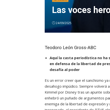
Las voces her
24/09/2025
Teodoro León Gross-ABC
Aquí la casta periodística no ha 
en defensa de la libertad de pres
desafía al poder
Es un error creer que el sanchismo ya 
desahogo impúdico. Siempre volverá a
Kimmel por Disney tras un apunte sobre
enhebró un puñado de argumentos para
enemiga de la libertad de expresión y 
inesperado, el presidente de RTVE elog