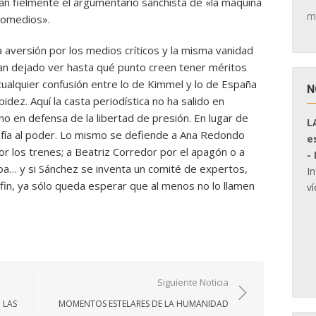
ían fielmente el argumentario sanchista de «la máquina
m
domedios».
versión por los medios críticos y la misma vanidad
han dejado ver hasta qué punto creen tener méritos
ualquier confusión entre lo de Kimmel y lo de España
N
idez. Aquí la casta periodística no ha salido en
no en defensa de la libertad de presión. En lugar de
L
safía al poder. Lo mismo se defiende a Ana Redondo
e
r los trenes; a Beatriz Corredor por el apagón o a
-
loa… y si Sánchez se inventa un comité de expertos,
I
 fin, ya sólo queda esperar que al menos no lo llamen
ví
Siguiente Noticia
 LAS
MOMENTOS ESTELARES DE LA HUMANIDAD