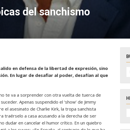
oicas del sanchismo
B
salido en defensa de la libertad de expresión, sino
B
po
ión. En lugar de desafiar al poder, desafían al que
no te va a sorprender con otra vuelta de tuerca de
H
 suceder. Apenas suspendido el ‘show’ de Jimmy
 el asesinato de Charlie Kirk, la
tropa sanchista
H
D
 traérselo a casa acusando a la derecha de ser
N
no dudar en cancelar el humor crítico. En un quiebro
ió a los suyos: «En España, al contrario de lo que ha