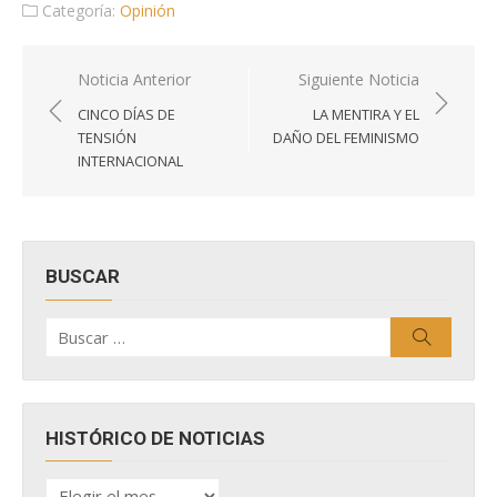
Categoría:
Opinión
Navegación
Noticia Anterior
Siguiente Noticia
de
CINCO DÍAS DE
LA MENTIRA Y EL
entradas
TENSIÓN
DAÑO DEL FEMINISMO
INTERNACIONAL
BUSCAR
Buscar
Buscar
por:
HISTÓRICO DE NOTICIAS
HISTÓRICO