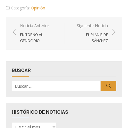
Categoría:
Opinión
Navegación
Noticia Anterior
Siguiente Noticia
de
EN TORNO AL
EL PLAN B DE
entradas
GENOCIDIO
SÁNCHEZ
BUSCAR
Buscar
Buscar
por:
HISTÓRICO DE NOTICIAS
HISTÓRICO