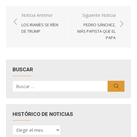
Navegación
Noticia Anterior
Siguiente Noticia
de
LOS IRANÍES SE RÍEN
PEDRO SÁNCHEZ,
entradas
DE TRUMP
MÁS PAPISTA QUE EL
PAPA
BUSCAR
Buscar
Buscar
por:
HISTÓRICO DE NOTICIAS
HISTÓRICO
DE
NOTICIAS