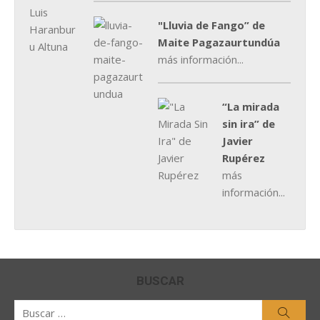
"Lluvia de Fango” de
Maite Pagazaurtundúa
más información...
“La mirada
sin ira” de
Javier
Rupérez
más
información...
BUSCAR
Buscar
Busca
por: