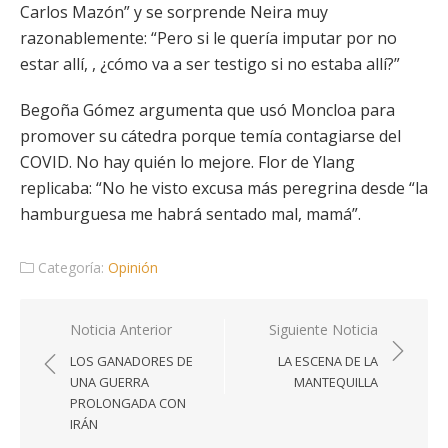
Carlos Mazón” y se sorprende Neira muy
razonablemente: “Pero si le quería imputar por no
estar allí, , ¿cómo va a ser testigo si no estaba allí?”
Begoña Gómez argumenta que usó Moncloa para
promover su cátedra porque temía contagiarse del
COVID. No hay quién lo mejore. Flor de Ylang
replicaba: “No he visto excusa más peregrina desde “la
hamburguesa me habrá sentado mal, mamá”.
Categoría:
Opinión
Navegación
Noticia Anterior
Siguiente Noticia
de
LOS GANADORES DE
LA ESCENA DE LA
entradas
UNA GUERRA
MANTEQUILLA
PROLONGADA CON
IRÁN