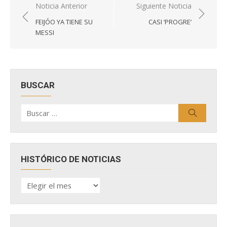
Navegación
Noticia Anterior
Siguiente Noticia
de
FEIJÓO YA TIENE SU
CASI ‘PROGRE’
entradas
MESSI
BUSCAR
Buscar
Buscar
por:
HISTÓRICO DE NOTICIAS
HISTÓRICO
DE
NOTICIAS