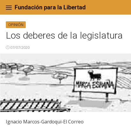
Skip
to
Fundación para la Libertad
content
OPINIÓN
Los deberes de la legislatura
07/07/2020
Ignacio Marcos-Gardoqui-El Correo