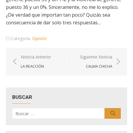
puesto 36 y un 0%. Sinceramente, no me lo explico.
¿De verdad que importan tan poco? Quizás sea
consecuencia de dar solo tres respuestas…
Categoría:
Opinión
Navegación
Noticia Anterior
Siguiente Noticia
de
LA REACCIÓN
CALMA CHICHA
entradas
BUSCAR
Buscar
Buscar
por: