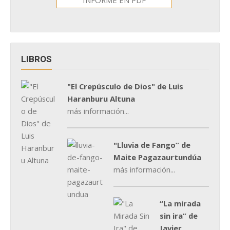
LIBROS
"El Crepúsculo de Dios" de Luis
Haranburu Altuna
más información...
"Lluvia de Fango” de
Maite Pagazaurtundúa
más información...
“La mirada
sin ira” de
Javier