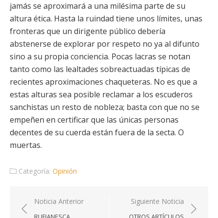
jamás se aproximará a una milésima parte de su
altura ética. Hasta la ruindad tiene unos límites, unas
fronteras que un dirigente público debería
abstenerse de explorar por respeto no ya al difunto
sino a su propia conciencia. Pocas lacras se notan
tanto como las lealtades sobreactuadas típicas de
recientes aproximaciones chaqueteras. No es que a
estas alturas sea posible reclamar a los escuderos
sanchistas un resto de nobleza; basta con que no se
empeñen en certificar que las únicas personas
decentes de su cuerda están fuera de la secta. O
muertas.
Categoría:
Opinión
Navegación
Noticia Anterior
Siguiente Noticia
de
RUFIANESCA
OTROS ARTÍCULOS