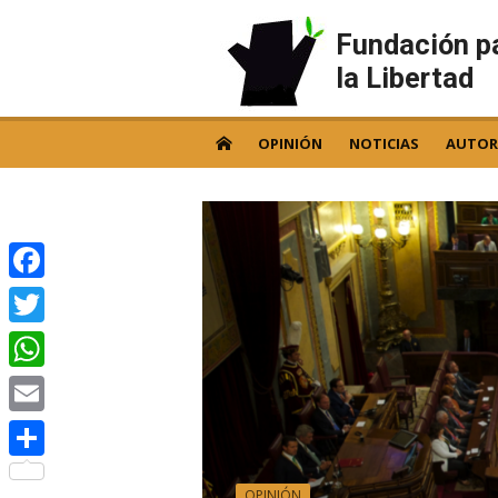
Skip
to
Fundación p
content
la Libertad
OPINIÓN
NOTICIAS
AUTOR
Facebook
Twitter
WhatsApp
Email
Compartir
OPINIÓN