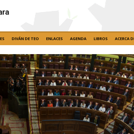
ara
ES
DIVÁN DE TEO
ENLACES
AGENDA
LIBROS
ACERCA D