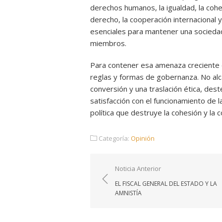
derechos humanos, la igualdad, la cohe
derecho, la cooperación internacional y 
esenciales para mantener una sociedad
miembros.
Para contener esa amenaza creciente es
reglas y formas de gobernanza. No a
conversión y una traslación ética, dest
satisfacción con el funcionamiento de 
política que destruye la cohesión y la c
Categoría:
Opinión
Navegación
Noticia Anterior
de
EL FISCAL GENERAL DEL ESTADO Y LA
entradas
AMNISTÍA