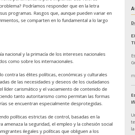
 problema? Podríamos responder que en la letra
A
 sus programas. Rasgos que, aunque pueden variar en
vimientos, se comparten en lo fundamental a lo largo
D
E
T
ía nacional y la primacía de los intereses nacionales
E
dos como sobre los internacionales.
Gr
o contra las élites políticas, económicas y culturales
m
adas de las necesidades y deseos de los ciudadanos
el líder carismático y el vaciamiento de contenido de
E
uciendo tanto autoritarismo como permitan las formas
I
orías se encuentran especialmente desprotegidas.
U
ndo políticas estrictas de control, basadas en la
t
a amenaza la seguridad, el empleo y la cohesión social
la
nmigrantes ilegales y políticas que obliguen a los