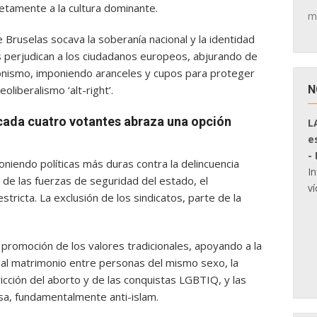
etamente a la cultura dominante.
m
Bruselas socava la soberanía nacional y la identidad
as perjudican a los ciudadanos europeos, abjurando de
cionismo, imponiendo aranceles y cupos para proteger
N
oliberalismo ‘alt-right’.
 cada cuatro votantes abraza una opción
L
e
-
poniendo políticas más duras contra la delincuencia
I
o de las fuerzas de seguridad del estado, el
ví
stricta. La exclusión de los sindicatos, parte de la
 promoción de los valores tradicionales, apoyando a la
ón al matrimonio entre personas del mismo sexo, la
ricción del aborto y de las conquistas LGBTIQ, y las
osa, fundamentalmente anti-islam.