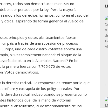
eriores, todos son democráticos mientras no
L
 deben ser penados por la ley. Pero la mayoría
enazando a los derechos humanos, como en el caso del
y otros, aspirando de forma genérica al vuelco del
 estos principios y estos planteamientos fueran
n un país a través de una sucesión de procesos
n Europa, uno de cada cuatro votantes abraza una
emplo, si ‘Rassemblement national’ el bloque de la
ayoría absoluta en la Asamblea Nacional? En las
o la primera fuerza con 7.765.670 de votos
ón. Votos democráticos.
 la derecha radical? La respuesta es tenue: por lo que
in
e infiere y extrapola de los peligros reales. Por
 la derecha radical, incluso cuando se presenta como
es históricos que, de la mano de victorias
amente al absolutismo, al desmoronamiento de los