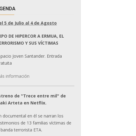
GENDA
el 5 de Julio al 4 de Agosto
XPO DE HIPERCOR A ERMUA, EL
ERRORISMO Y SUS VÍCTIMAS
spacio Joven Santander. Entrada
atuita
ás información
streno de "Trece entre mil" de
ñaki Arteta en Netflix.
n documental en él se narran los
estimonios de 13 familias víctimas de
 banda terrorista ETA.