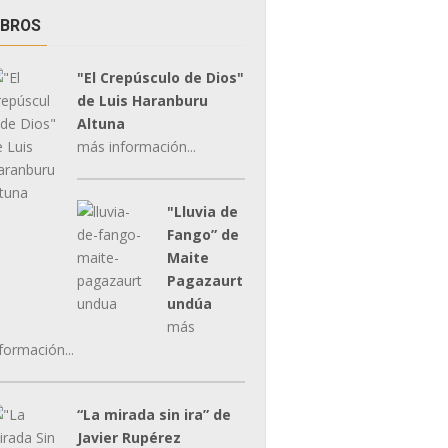
IBROS
"El Crepúsculo de Dios"
de Luis Haranburu
Altuna
más información...
"Lluvia de
Fango” de
Maite
Pagazaurt
undúa
más
formación...
“La mirada sin ira” de
Javier Rupérez