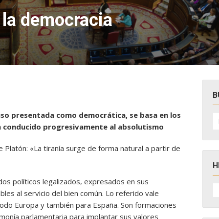
 la democracia
B
cluso presentada como democrática, se basa en los
B
po
n conducido progresivamente al absolutismo
 Platón: «La tiranía surge de forma natural a partir de
H
dos políticos legalizados, expresados en sus
H
D
les al servicio del bien común. Lo referido vale
N
 todo Europa y también para España. Son formaciones
onía parlamentaria para implantar sus valores