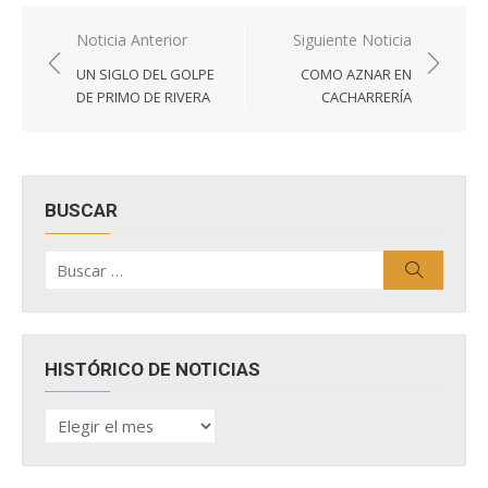
Navegación
Noticia Anterior
Siguiente Noticia
de
UN SIGLO DEL GOLPE
COMO AZNAR EN
entradas
DE PRIMO DE RIVERA
CACHARRERÍA
BUSCAR
Buscar
Buscar
por:
HISTÓRICO DE NOTICIAS
HISTÓRICO
DE
NOTICIAS