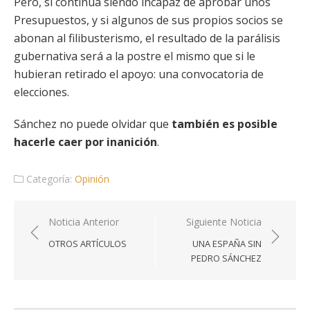
Pero, si continúa siendo incapaz de aprobar unos
Presupuestos, y si algunos de sus propios socios se
abonan al filibusterismo, el resultado de la parálisis
gubernativa será a la postre el mismo que si le
hubieran retirado el apoyo: una convocatoria de
elecciones.
Sánchez no puede olvidar que
también es posible
hacerle caer por inanición
.
Categoría:
Opinión
Navegación
Noticia Anterior
Siguiente Noticia
de
OTROS ARTÍCULOS
UNA ESPAÑA SIN
entradas
PEDRO SÁNCHEZ