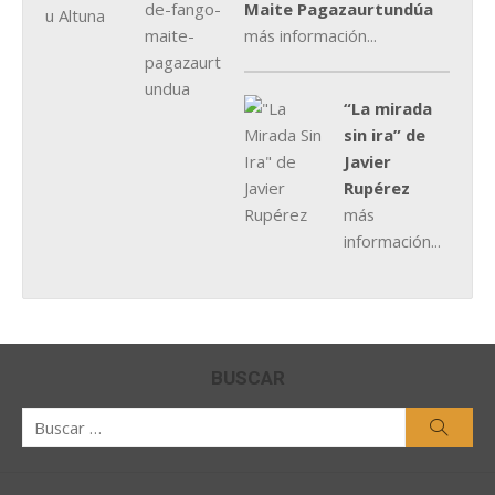
Maite Pagazaurtundúa
más información...
“La mirada
sin ira” de
Javier
Rupérez
más
información...
BUSCAR
Buscar
Busca
por: