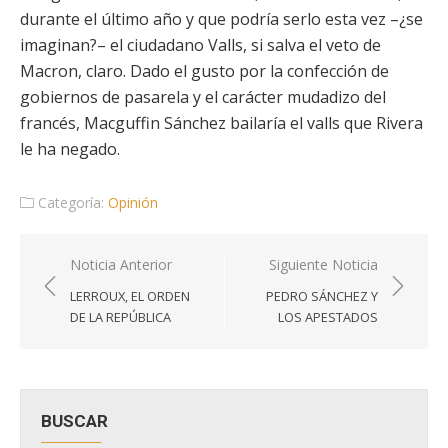
durante el último año y que podría serlo esta vez –¿se
imaginan?– el ciudadano Valls, si salva el veto de
Macron, claro. Dado el gusto por la confección de
gobiernos de pasarela y el carácter mudadizo del
francés, Macguffin Sánchez bailaría el valls que Rivera
le ha negado.
Categoría:
Opinión
Navegación
Noticia Anterior
Siguiente Noticia
de
LERROUX, EL ORDEN
PEDRO SÁNCHEZ Y
entradas
DE LA REPÚBLICA
LOS APESTADOS
BUSCAR