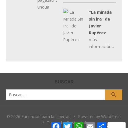
“La mirada
sin ira” de
Javier
Rupérez
más
información...
BUSCAR
Buscar
Busca
por:
© 2026 Fundación para la Libertad
/
Powered by WordPress
/
Theme by Design Lab
Facebook
Twitter
WhatsApp
Email
Comparti