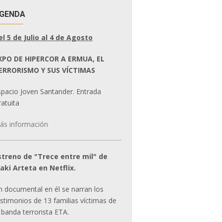
GENDA
el 5 de Julio al 4 de Agosto
XPO DE HIPERCOR A ERMUA, EL
ERRORISMO Y SUS VÍCTIMAS
spacio Joven Santander. Entrada
atuita
ás información
streno de "Trece entre mil" de
ñaki Arteta en Netflix.
n documental en él se narran los
estimonios de 13 familias víctimas de
 banda terrorista ETA.