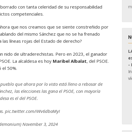
m
a borrado con tanta celeridad de su responsabilidad
lictos competenciales.
hora que nos creamos que se siente constreñido por
hablando del mismo Sánchez que no se ha frenado
N
a las líneas rojas del Estado de derecho?
L
n nido de ultraderechistas. Pero en 2023, el ganador
e
l PSOE. La alcaldesa es hoy
Maribel Albalat
, del PSOE.
-
 el 50%.
I
ví
pueblo que ahora por lo visto está lleno a rebosar de
nchez, las elecciones las gana el PSOE, con mayoría
ldesa es el del PSOE.
as. pic.twitter.com/iWv6dbaMyI
emonium) November 3, 2024