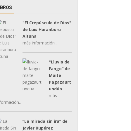
IBROS
"El Crepúsculo de Dios"
de Luis Haranburu
Altuna
más información...
"Lluvia de
Fango” de
Maite
Pagazaurt
undúa
más
formación...
“La mirada sin ira” de
Javier Rupérez