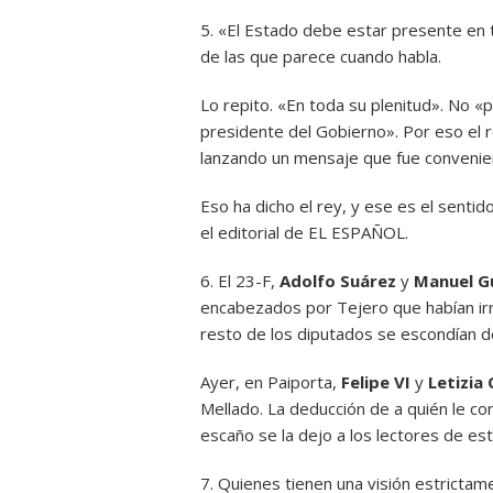
5. «El Estado debe estar presente en t
de las que parece cuando habla.
Lo repito. «En toda su plenitud». No «p
presidente del Gobierno». Por eso el r
lanzando un mensaje que fue conveni
Eso ha dicho el rey, y ese es el sentid
el editorial de EL ESPAÑOL.
6. El 23-F,
Adolfo Suárez
y
Manuel G
encabezados por Tejero que habían ir
resto de los diputados se escondían 
Ayer, en Paiporta,
Felipe VI
y
Letizia 
Mellado. La deducción de a quién le c
escaño se la dejo a los lectores de es
7. Quienes tienen una visión estrictame