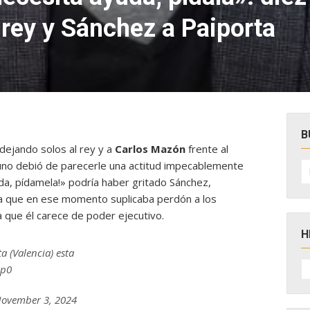
l rey y Sánchez a Paiporta
B
dejando solos al rey y a
Carlos Mazón
frente al
B
uno debió de parecerle una actitud impecablemente
po
da, pídamela!» podría haber gritado Sánchez,
ca que en ese momento suplicaba perdón a los
a que él carece de poder ejecutivo.
H
a (Valencia) esta
H
Ap0
D
N
November 3, 2024