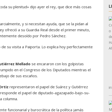
L
oda su plenitud» dijo ayer el rey, que dice más cosas
arcialmente, y si necesitan ayuda, que se la pidan al
ey ofreció a su Guardia Real desde el primer minuto,
entemente desoído por Pedro Sánchez.
o de su visita a Paiporta. Lo explica hoy perfectamente
utiérrez Mellado
se encararon con los golpistas
rumpido en el Congreso de los Diputados mientras el
debajo de sus escaños.
Ortiz
representaron el papel de Suárez y Gutiérrez
in
orresponde el papel de diputado-agazapado-bajo-su-
ta columna.
nte funcionarial y burocrática de la política jamás