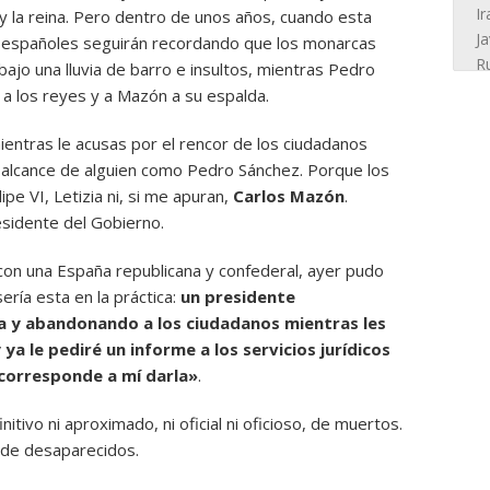
 y la reina. Pero dentro de unos años, cuando esta
os españoles seguirán recordando que los monarcas
 bajo una lluvia de barro e insultos, mientras Pedro
 a los reyes y a Mazón a su espalda.
ientras le acusas por el rencor de los ciudadanos
 alcance de alguien como Pedro Sánchez. Porque los
pe VI, Letizia ni, si me apuran,
Carlos Mazón
.
esidente del Gobierno.
 con una España republicana y confederal, ayer pudo
ería esta en la práctica:
un presidente
ra y abandonando a los ciudadanos mientras les
 ya le pediré un informe a los servicios jurídicos
 corresponde a mí darla»
.
nitivo ni aproximado, ni oficial ni oficioso, de muertos.
l de desaparecidos.