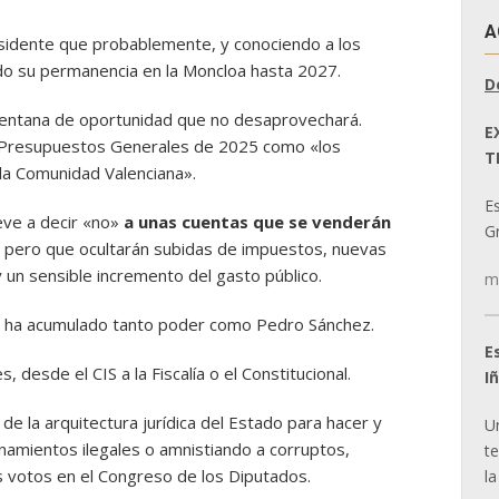
A
esidente que probablemente, y conociendo a los
do su permanencia en la Moncloa hasta 2027.
D
 ventana de oportunidad que no desaprovechará.
E
 Presupuestos Generales de 2025 como «los
T
la Comunidad Valenciana».
E
eve a decir «no»
a unas cuentas que se venderán
Gr
, pero que ocultarán subidas de impuestos, nuevas
y un sensible incremento del gasto público.
m
o, ha acumulado tanto poder como Pedro Sánchez.
E
 desde el CIS a la Fiscalía o el Constitucional.
I
de la arquitectura jurídica del Estado para hacer y
U
namientos ilegales o amnistiando a corruptos,
t
s votos en el Congreso de los Diputados.
la