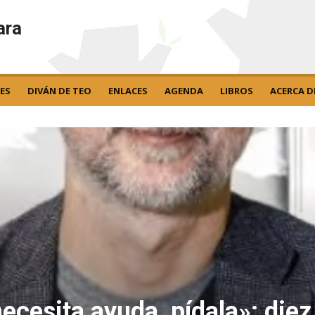
ara
ES
DIVÁN DE TEO
ENLACES
AGENDA
LIBROS
ACERCA D
necesita ayuda, pídala»: die