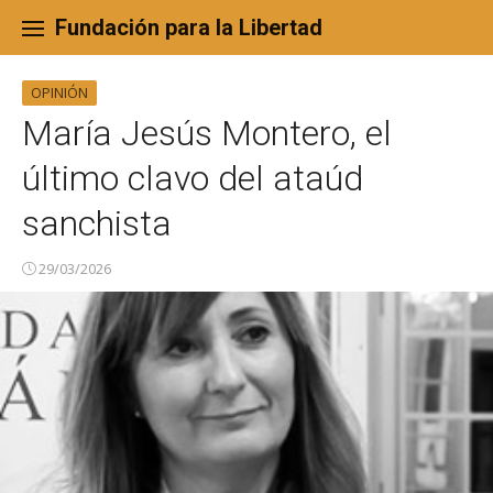
Skip
to
Fundación para la Libertad
content
OPINIÓN
María Jesús Montero, el
último clavo del ataúd
sanchista
29/03/2026