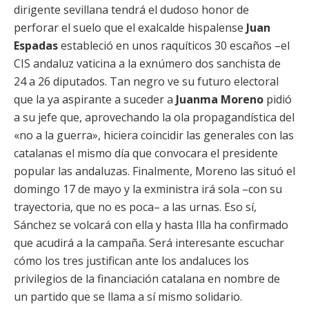
dirigente sevillana tendrá el dudoso honor de
perforar el suelo que el exalcalde hispalense
Juan
Espadas
estableció en unos raquíticos 30 escaños –el
CIS andaluz vaticina a la exnúmero dos sanchista de
24 a 26 diputados. Tan negro ve su futuro electoral
que la ya aspirante a suceder a
Juanma Moreno
pidió
a su jefe que, aprovechando la ola propagandística del
«no a la guerra», hiciera coincidir las generales con las
catalanas el mismo día que convocara el presidente
popular las andaluzas. Finalmente, Moreno las situó el
domingo 17 de mayo y la exministra irá sola –con su
trayectoria, que no es poca– a las urnas. Eso sí,
Sánchez se volcará con ella y hasta Illa ha confirmado
que acudirá a la campaña. Será interesante escuchar
cómo los tres justifican ante los andaluces los
privilegios de la financiación catalana en nombre de
un partido que se llama a sí mismo solidario.