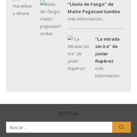
"Lluvia de Fango” de
Maite Pagazaurtundúa
más información...
“La mirada
sin ira” de
Javier
Rupérez
más
información...
BUSCAR
Buscar
Busca
por: