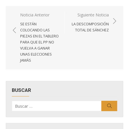
Navegación
Noticia Anterior
Siguiente Noticia
de
SE ESTÁN
LA DESCOMPOSICIÓN
entradas
COLOCANDO LAS
TOTAL DE SÁNCHEZ
PIEZAS EN EL TABLERO
PARA QUE EL PP NO
VUELVA A GANAR
UNAS ELECCIONES
JAMÁS
BUSCAR
Buscar
Buscar
por: