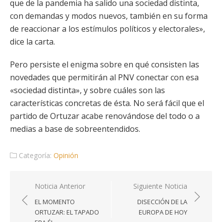
que de la pandemia ha salido una sociedad distinta,
con demandas y modos nuevos, también en su forma
de reaccionar a los estímulos políticos y electorales»,
dice la carta.
Pero persiste el enigma sobre en qué consisten las
novedades que permitirán al PNV conectar con esa
«sociedad distinta», y sobre cuáles son las
características concretas de ésta. No será fácil que el
partido de Ortuzar acabe renovándose del todo o a
medias a base de sobreentendidos.
Categoría:
Opinión
Navegación
Noticia Anterior
Siguiente Noticia
de
EL MOMENTO
DISECCIÓN DE LA
entradas
ORTUZAR: EL TAPADO
EUROPA DE HOY