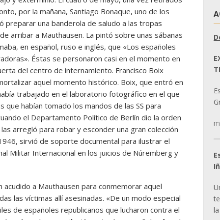
 Pronto, por la mañana, Santiago Bonaque, uno de los
A
 preparar una banderola de saludo a las tropas
de arribar a Mauthausen. La pintó sobre unas sábanas
D
maba, en español, ruso e inglés, que «Los españoles
E
beradoras». Éstas se personaron casi en el momento en
T
puerta del centro de internamiento. Francisco Boix
nmortalizar aquel momento histórico. Boix, que entró en
E
abía trabajado en el laboratorio fotográfico en el que
Gr
s que habían tomado los mandos de las SS para
, cuando el Departamento Político de Berlín dio la orden
m
e las arregló para robar y esconder una gran colección
46, sirvió de soporte documental para ilustrar el
al Militar Internacional en los juicios de Núremberg y
E
I
an acudido a Mauthausen para conmemorar aquel
U
das las víctimas allí asesinadas. «De un modo especial
t
iles de españoles republicanos que lucharon contra el
la