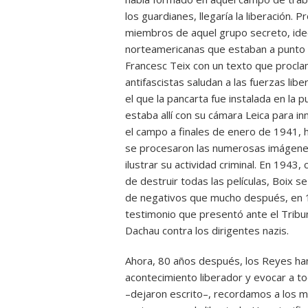
los guardianes, llegaría la liberación.
miembros de aquel grupo secreto, ideó
norteamericanas que estaban a punto 
Francesc Teix con un texto que procla
antifascistas saludan a las fuerzas li
el que la pancarta fue instalada en la 
estaba allí con su cámara Leica para i
el campo a finales de enero de 1941, h
se procesaron las numerosas imágene
ilustrar su actividad criminal. En 1943
de destruir todas las películas, Boix s
de negativos que mucho después, en 19
testimonio que presentó ante el Tribun
Dachau contra los dirigentes nazis.
Ahora, 80 años después, los Reyes h
acontecimiento liberador y evocar a to
–dejaron escrito–, recordamos a los m