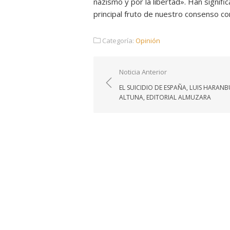
nazismo y por la libertad». Han signific
principal fruto de nuestro consenso con
Categoría:
Opinión
Navegación
Noticia Anterior
de
EL SUICIDIO DE ESPAÑA, LUIS HARAN
entradas
ALTUNA, EDITORIAL ALMUZARA