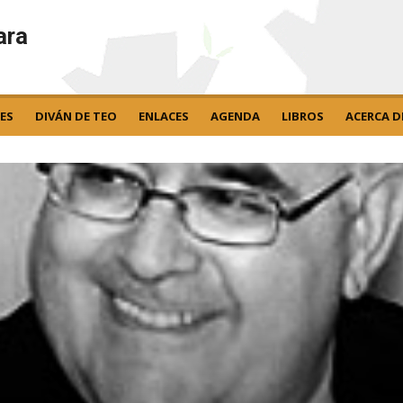
ara
ES
DIVÁN DE TEO
ENLACES
AGENDA
LIBROS
ACERCA D