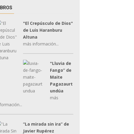
IBROS
"El Crepúsculo de Dios"
de Luis Haranburu
Altuna
más información...
"Lluvia de
Fango” de
Maite
Pagazaurt
undúa
más
formación...
“La mirada sin ira” de
Javier Rupérez