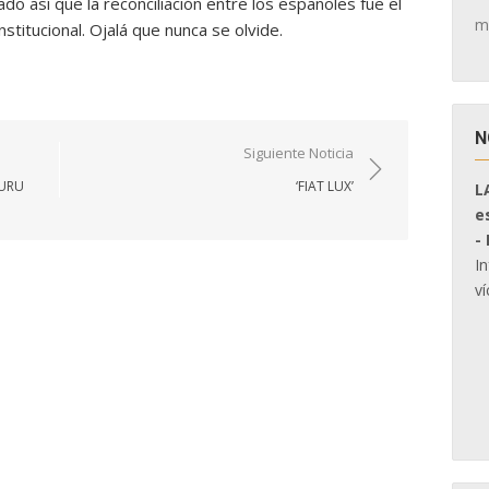
ado así que la reconciliación entre los españoles fue el
m
stitucional. Ojalá que nunca se olvide.
N
Siguiente Noticia
BURU
‘FIAT LUX’
L
e
-
I
ví