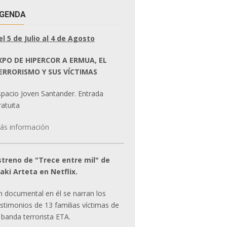
GENDA
el 5 de Julio al 4 de Agosto
XPO DE HIPERCOR A ERMUA, EL
ERRORISMO Y SUS VÍCTIMAS
spacio Joven Santander. Entrada
atuita
ás información
streno de "Trece entre mil" de
ñaki Arteta en Netflix.
n documental en él se narran los
estimonios de 13 familias víctimas de
 banda terrorista ETA.