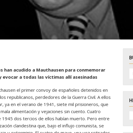
B
yes han acudido a Mauthausen para conmemorar
B
po
 evocar a todas las víctimas allí asesinadas
uthausen el primer convoy de españoles detenidos en
dos republicanos, perdedores de la Guerra Civil. A ellos
H
, ya en el verano de 1941, siete mil prisioneros, que
mala alimentación y vejaciones sin cuento. Cuatro
H
D
e 1945 dos tercios de ellos habían muerto. Pero entre
N
ación clandestina que, bajo el influjo comunista, se
jo y exterminio. El cuatro de mayo, una vez retirados