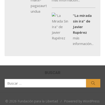
más información...
“La mirada
sin ira” de
Javier
Rupérez
más
información...
BUSCAR
Buscar
Busca
por:
© 2026 Fundación para la Libertad
/
Powered by WordPress