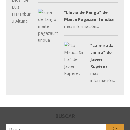
"Lluvia de Fango” de
Maite Pagazaurtundúa
más información...
“La mirada
sin ira” de
Javier
Rupérez
más
información...
BUSCAR
Buscar
Busca