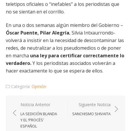
teletipos oficiales o “inefables” a los periodistas que
no se sientan en el corrillo.
En una o dos semanas algún miembro del Gobierno –
Óscar Puente, Pilar Alegría
, Silvia Intxaurrondo-
volverá a insistir en la necesidad de descontaminar las
redes, de neutralizar a los pseudomedios o de poner
en marcha
una ley para certificar correctamente lo
verdadero.
Y los periodistas asociados volverán a
hacer exactamente lo que se espera de ellos.
Categoría:
Opinión
Navegación
Noticia Anterior
Siguiente Noticia
de
LA SEDICIÓN BLANDA
SANCHISMO SHIVAITA
entradas
Y EL ‘PROCÉS’
ESPAÑOL