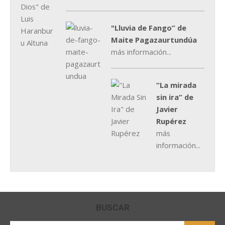
"Lluvia de Fango” de
Maite Pagazaurtundúa
más información...
“La mirada
sin ira” de
Javier
Rupérez
más
información...
BUSCAR
Buscar