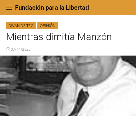
Skip
to
Fundación para la Libertad
content
DIVAN DE TEO
OPINIÓN
Mientras dimitía Manzón
07/11/2025