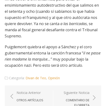
ensimismamiento autodestructivo del que salimos en
el setenta y ocho (cuando sí sabíamos lo que había
supuesto el franquismo) y al que otro autócrata nos
quiere devolver. Ya no se canta
a las barricadas
, se
manda al fiscal general desafiante contra el Tribunal
Supremo.
Puigdemont quiebra el apoyo a Sánchez y el coro
gubernamental entona la canción francesa “
il ne passe
rien madame la marquise…”
muy popular bajo la
ocupación nazi. Pero esto será otro artículo.
Categoría:
Divan de Teo
,
Opinión
Navegación
Noticia Anterior
Siguiente Noticia
de
OTROS ARTÍCULOS
COMENTARIO DE
entradas
ELORRIETA