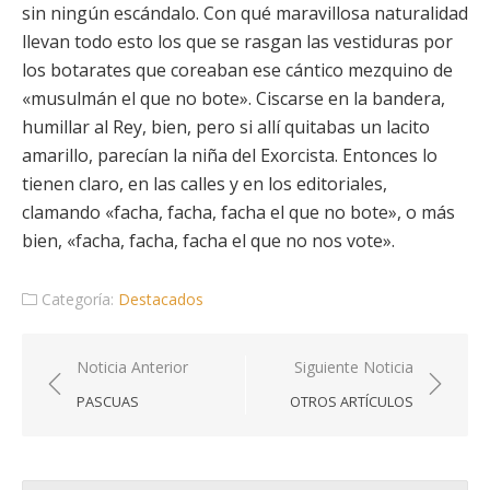
sin ningún escándalo. Con qué maravillosa naturalidad
llevan todo esto los que se rasgan las vestiduras por
los botarates que coreaban ese cántico mezquino de
«musulmán el que no bote». Ciscarse en la bandera,
humillar al Rey, bien, pero si allí quitabas un lacito
amarillo, parecían la niña del Exorcista. Entonces lo
tienen claro, en las calles y en los editoriales,
clamando «facha, facha, facha el que no bote», o más
bien, «facha, facha, facha el que no nos vote».
Categoría:
Destacados
Navegación
Noticia Anterior
Siguiente Noticia
de
PASCUAS
OTROS ARTÍCULOS
entradas