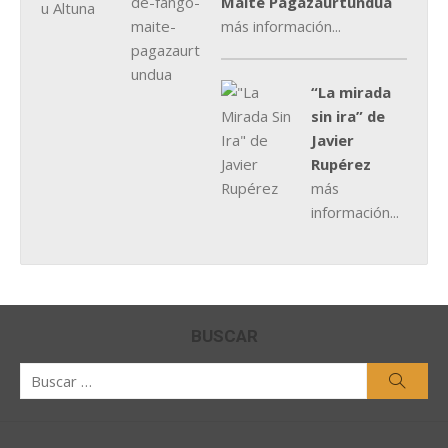
Maite Pagazaurtundúa
más información...
“La mirada
sin ira” de
Javier
Rupérez
más
información...
BUSCAR
Buscar
Busca
por: