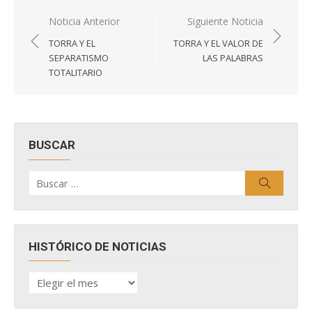
Navegación
Noticia Anterior
Siguiente Noticia
de
TORRA Y EL
TORRA Y EL VALOR DE
entradas
SEPARATISMO
LAS PALABRAS
TOTALITARIO
BUSCAR
Buscar
Buscar
por:
HISTÓRICO DE NOTICIAS
HISTÓRICO
DE
NOTICIAS