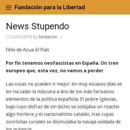
Skip
to
Fundación para la Libertad
content
News Stupendo
22/05/2018
by
fundacion
/
Félix de Azua-El País
Por fin tenemos neofascistas en España. Un tren
europeo que, esta vez, no vamos a perder
Las cosas no pueden ir mejor: en muy escasos días se
les ha caído la máscara a dos de los más farisaicos
elementos de la política española. El pobre Iglesias,
bajo cuyo disfraz de sin techo se cobijaba un ricacho
algo hortera; y el nacionalismo catalán, tras cuyas
sonrisitas curiales se disimulaba la navaja oxidada de
los quinquis.