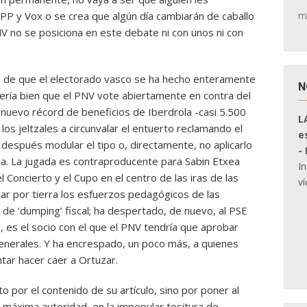
m
 PP y Vox o se crea que algún día cambiarán de caballo
V no se posiciona en este debate ni con unos ni con
e, de que el electorado vasco se ha hecho enteramente
N
vería bien que el PNV vote abiertamente en contra del
 nuevo récord de beneficios de Iberdrola -casi 5.500
L
os jeltzales a circunvalar el entuerto reclamando el
e
 después modular el tipo o, directamente, no aplicarlo
-
a. La jugada es contraproducente para Sabin Etxea
I
l Concierto y el Cupo en el centro de las iras de las
ví
r por tierra los esfuerzos pedagógicos de las
 de ‘dumping’ fiscal; ha despertado, de nuevo, al PSE
 es el socio con el que el PNV tendría que aprobar
Generales. Y ha encrespado, un poco más, a quienes
ntar hacer caer a Ortuzar.
o por el contenido de su artículo, sino por poner al
 máxima autoridad, en la impopular tesitura de