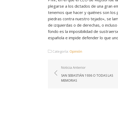
plegarse a los dictados de una gran e
tenemos que hacer y quiénes son los p
piedras contra nuestro tejado», se lam
de izquierdas o de derechas, o incluso
fondo es la imposibilidad de sustraerse 
española e impide defender lo que un
Categoría:
Opinión
Navegación
Noticia Anterior
de
SAN SEBASTIÁN 1936 O TODAS LAS
entradas
MEMORIAS