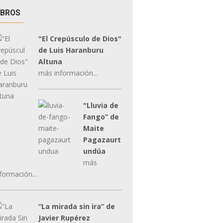
IBROS
"El Crepúsculo de Dios"
de Luis Haranburu
Altuna
más información...
"Lluvia de
Fango” de
Maite
Pagazaurt
undúa
más
formación...
“La mirada sin ira” de
Javier Rupérez