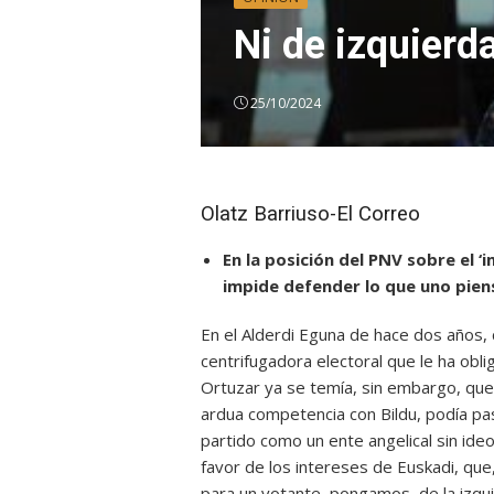
Ni de izquierd
25/10/2024
Olatz Barriuso-El Correo
En la posición del PNV sobre el ‘
impide defender lo que uno pie
En el Alderdi Eguna de hace dos años,
centrifugadora electoral que le ha obl
Ortuzar ya se temía, sin embargo, que
ardua competencia con Bildu, podía pas
partido como un ente angelical sin ide
favor de los intereses de Euskadi, que
para un votante, pongamos, de la izqui