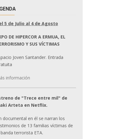
GENDA
el 5 de Julio al 4 de Agosto
XPO DE HIPERCOR A ERMUA, EL
ERRORISMO Y SUS VÍCTIMAS
spacio Joven Santander. Entrada
atuita
ás información
streno de "Trece entre mil" de
ñaki Arteta en Netflix.
n documental en él se narran los
estimonios de 13 familias víctimas de
 banda terrorista ETA.