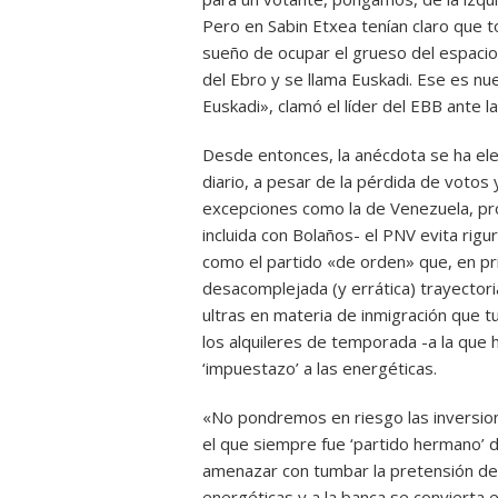
Pero en Sabin Etxea tenían claro que t
sueño de ocupar el grueso del espacio 
del Ebro y se llama Euskadi. Ese es nue
Euskadi», clamó el líder del EBB ante l
Desde entonces, la anécdota se ha elev
diario, a pesar de la pérdida de voto
excepciones como la de Venezuela, p
incluida con Bolaños- el PNV evita rigu
como el partido «de orden» que, en pri
desacomplejada (y errática) trayectori
ultras en materia de inmigración que t
los alquileres de temporada -a la que 
‘impuestazo’ a las energéticas.
«No pondremos en riesgo las inversio
el que siempre fue ‘partido hermano’ 
amenazar con tumbar la pretensión de
energéticas y a la banca se convierta 