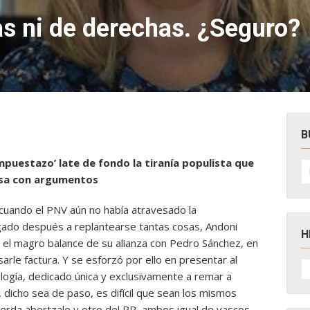
as ni de derechas. ¿Seguro?
B
impuestazo’ late de fondo la tiranía populista que
B
po
nsa con argumentos
 cuando el PNV aún no había atravesado la
igado después a replantearse tantas cosas, Andoni
H
 el magro balance de su alianza con Pedro Sánchez, en
arle factura. Y se esforzó por ello en presentar al
H
D
ología, dedicado única y exclusivamente a remar a
N
, dicho sea de paso, es difícil que sean los mismos
erda abertzale y otro del PP, ambos igual de vascos.