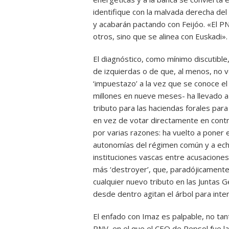
identifique con la malvada derecha del
y acabarán pactando con Feijóo. «El PN
otros, sino que se alinea con Euskadi».
El diagnóstico, como mínimo discutibl
de izquierdas o de que, al menos, no 
‘impuestazo’ a la vez que se conoce el
millones en nueve meses- ha llevado a l
tributo para las haciendas forales para
en vez de votar directamente en contr
por varias razones: ha vuelto a poner e
autonomías del régimen común y a echa
instituciones vascas entre acusaciones
más ‘destroyer’, que, paradójicamente,
cualquier nuevo tributo en las Juntas 
desde dentro agitan el árbol para inte
El enfado con Imaz es palpable, no tant
PNV, en el que el CEO de Repsol fue la