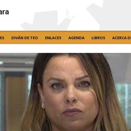
ara
ES
DIVÁN DE TEO
ENLACES
AGENDA
LIBROS
ACERCA D