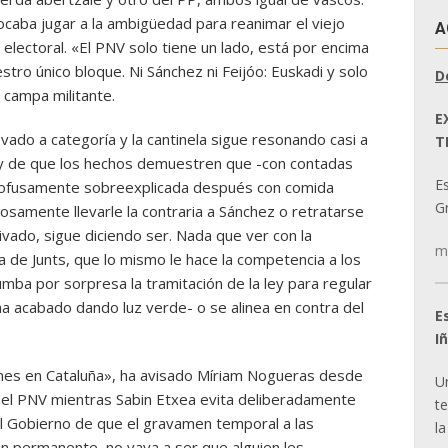
ocaba jugar a la ambigüedad para reanimar el viejo
A
electoral. «El PNV solo tiene un lado, está por encima
stro único bloque. Ni Sánchez ni Feijóo: Euskadi y solo
D
a campa militante.
E
ado a categoría y la cantinela sigue resonando casi a
T
s y de que los hechos demuestren que -con contadas
E
rofusamente sobreexplicada después con comida
Gr
rosamente llevarle la contraria a Sánchez o retratarse
vado, sigue diciendo ser. Nada que ver con la
m
a de Junts, que lo mismo le hace la competencia a los
umba por sorpresa la tramitación de la ley para regular
ha acabado dando luz verde- o se alinea en contra del
E
I
nes en Cataluña», ha avisado Míriam Nogueras desde
U
del PNV mientras Sabin Etxea evita deliberadamente
t
l Gobierno de que el gravamen temporal a las
la
en permanente, no vaya a ser que alguien les