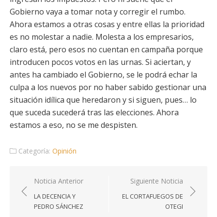
Gobierno vaya a tomar nota y corregir el rumbo.
Ahora estamos a otras cosas y entre ellas la prioridad
es no molestar a nadie. Molesta a los empresarios,
claro está, pero esos no cuentan en campaña porque
introducen pocos votos en las urnas. Si aciertan, y
antes ha cambiado el Gobierno, se le podrá echar la
culpa a los nuevos por no haber sabido gestionar una
situación idílica que heredaron y si siguen, pues… lo
que suceda sucederá tras las elecciones. Ahora
estamos a eso, no se me despisten.
Categoría:
Opinión
Navegación
Noticia Anterior
Siguiente Noticia
de
LA DECENCIA Y
EL CORTAFUEGOS DE
entradas
PEDRO SÁNCHEZ
OTEGI