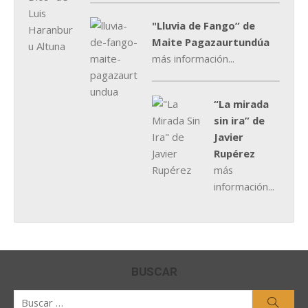
"Lluvia de Fango” de
Maite Pagazaurtundúa
más información...
“La mirada
sin ira” de
Javier
Rupérez
más
información...
BUSCAR
Buscar
Busca
por: