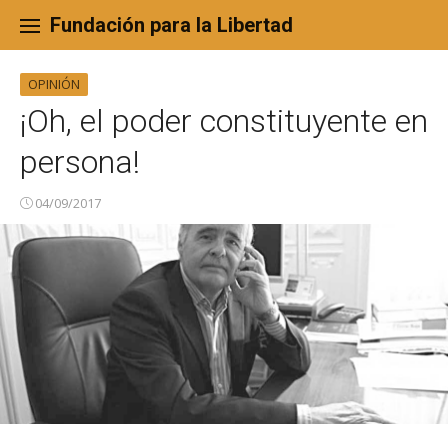
Skip
to
Fundación para la Libertad
content
OPINIÓN
¡Oh, el poder constituyente en
persona!
04/09/2017