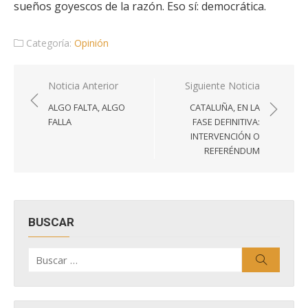
sueños goyescos de la razón. Eso sí: democrática.
Categoría:
Opinión
Navegación
Noticia Anterior
Siguiente Noticia
de
ALGO FALTA, ALGO
CATALUÑA, EN LA
entradas
FALLA
FASE DEFINITIVA:
INTERVENCIÓN O
REFERÉNDUM
BUSCAR
Buscar
Buscar
por: