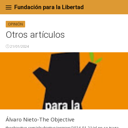
Skip
to
Fundación para la Libertad
content
OPINIÓN
Otros artículos
21/01/2024
Álvaro Nieto-The Objective
theobjective.com/elsubjetivo/opinion/2024-01-21/el-pp-se-traga-