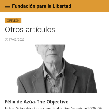
Skip
to
Fundación para la Libertad
content
OPINIÓN
Otros artículos
17/05/2025
Félix de Azúa-The Objective
https://theobjective.com/elsubjetivo/opinion/2025-05-