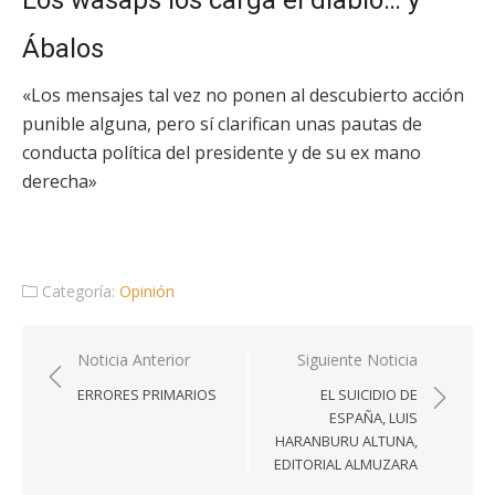
Los wasaps los carga el diablo… y
Ábalos
«Los mensajes tal vez no ponen al descubierto acción
punible alguna, pero sí clarifican unas pautas de
conducta política del presidente y de su ex mano
derecha»
Categoría:
Opinión
Navegación
Noticia Anterior
Siguiente Noticia
de
ERRORES PRIMARIOS
EL SUICIDIO DE
entradas
ESPAÑA, LUIS
HARANBURU ALTUNA,
EDITORIAL ALMUZARA