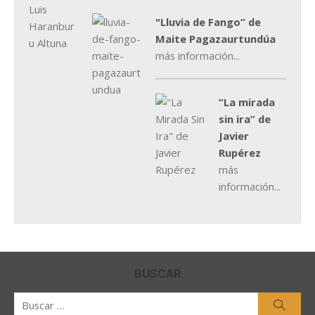
"Lluvia de Fango” de
Maite Pagazaurtundúa
más información...
“La mirada
sin ira” de
Javier
Rupérez
más
información...
BUSCAR
Buscar
Busca
por: