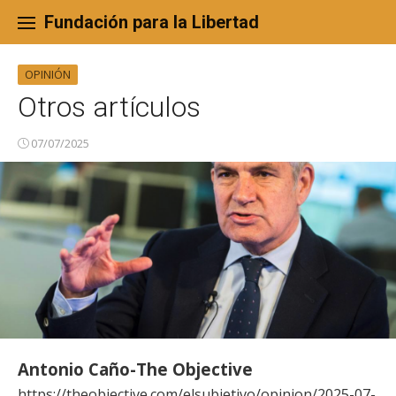
Skip
to
Fundación para la Libertad
content
OPINIÓN
Otros artículos
07/07/2025
Antonio Caño-The Objective
https://theobjective.com/elsubjetivo/opinion/2025-07-