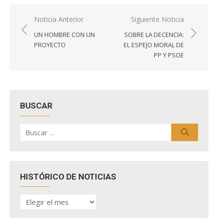
Navegación
Noticia Anterior
Siguiente Noticia
de
UN HOMBRE CON UN
SOBRE LA DECENCIA:
entradas
PROYECTO
EL ESPEJO MORAL DE
PP Y PSOE
BUSCAR
Buscar
Buscar
por:
HISTÓRICO DE NOTICIAS
HISTÓRICO
DE
NOTICIAS