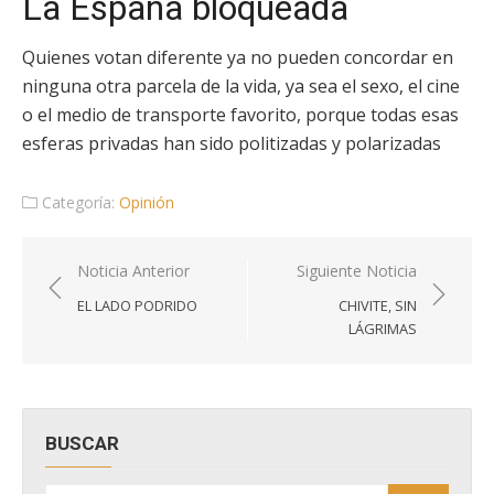
La España bloqueada
Quienes votan diferente ya no pueden concordar en
ninguna otra parcela de la vida, ya sea el sexo, el cine
o el medio de transporte favorito, porque todas esas
esferas privadas han sido politizadas y polarizadas
Categoría:
Opinión
Navegación
Noticia Anterior
Siguiente Noticia
de
EL LADO PODRIDO
CHIVITE, SIN
entradas
LÁGRIMAS
BUSCAR
Buscar