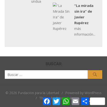
“La mirada
sin ira” de
Javier
Rupérez
más
información...
BUSCAR
Buscar
Busca
por:
© 2026 Fundación para la Libertad
/
Powered by WordPress
/
Theme by Design Lab
Facebook
Twitter
WhatsApp
Email
Comparti