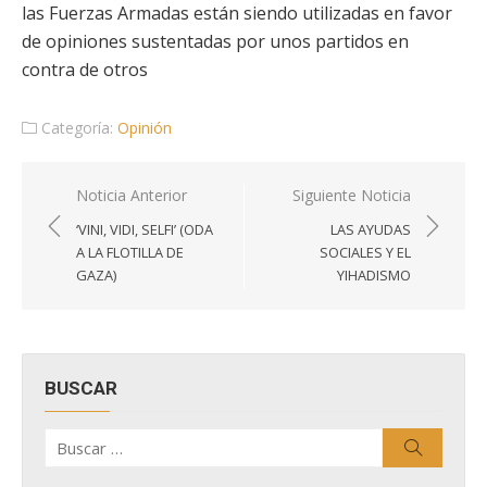
las Fuerzas Armadas están siendo utilizadas en favor
de opiniones sustentadas por unos partidos en
contra de otros
Categoría:
Opinión
Navegación
Noticia Anterior
Siguiente Noticia
de
‘VINI, VIDI, SELFI’ (ODA
LAS AYUDAS
entradas
A LA FLOTILLA DE
SOCIALES Y EL
GAZA)
YIHADISMO
BUSCAR
Buscar
Buscar
por: