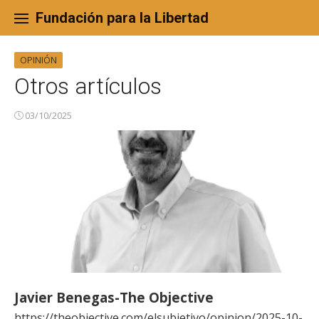
Skip
to
Fundación para la Libertad
content
OPINIÓN
Otros artículos
03/10/2025
Javier Benegas-The Objective
https://theobjective.com/elsubjetivo/opinion/2025-10-