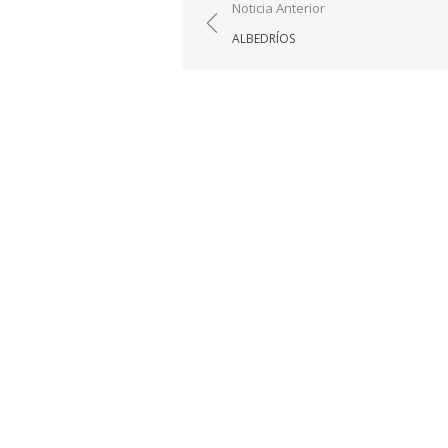
Navegación
Noticia Anterior
de
ALBEDRÍOS
entradas