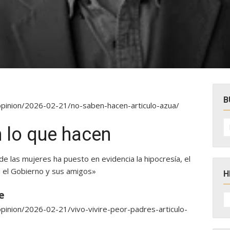
s
B
/opinion/2026-02-21/no-saben-hacen-articulo-azua/
B
po
 lo que hacen
de las mujeres ha puesto en evidencia la hipocresía, el
d el Gobierno y sus amigos»
H
e
H
D
opinion/2026-02-21/vivo-vivire-peor-padres-articulo-
N