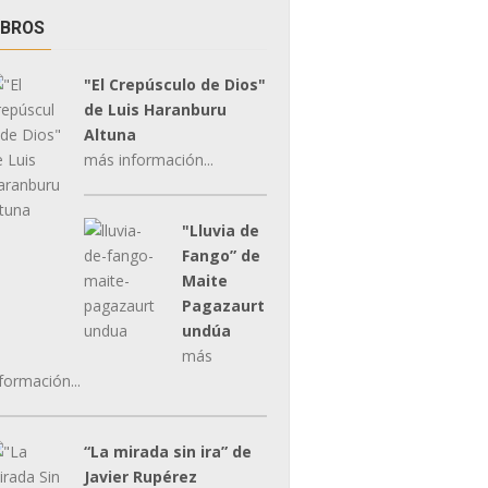
IBROS
"El Crepúsculo de Dios"
de Luis Haranburu
Altuna
más información...
"Lluvia de
Fango” de
Maite
Pagazaurt
undúa
más
formación...
“La mirada sin ira” de
Javier Rupérez