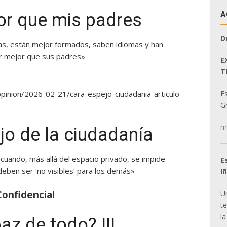
A
eor que mis padres
D
s, están mejor formados, saben idiomas y han
vir mejor que sus padres»
E
T
e
E
opinion/2026-02-21/cara-espejo-ciudadania-articulo-
Gr
m
ejo de la ciudadanía
cuando, más allá del espacio privado, se impide
E
eben ser ‘no visibles’ para los demás»
I
onfidencial
U
t
la
z de todo? III