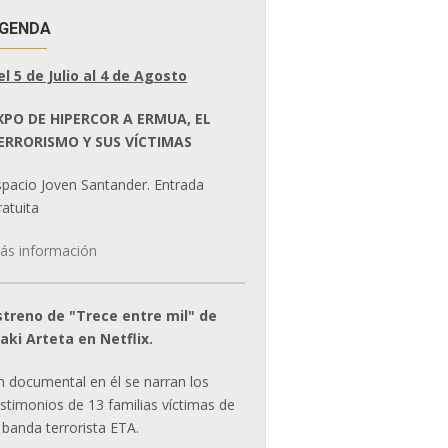
GENDA
el 5 de Julio al 4 de Agosto
XPO DE HIPERCOR A ERMUA, EL
ERRORISMO Y SUS VÍCTIMAS
spacio Joven Santander. Entrada
atuita
ás información
streno de "Trece entre mil" de
ñaki Arteta en Netflix.
n documental en él se narran los
estimonios de 13 familias víctimas de
 banda terrorista ETA.