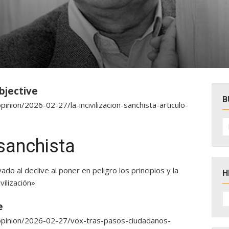
s
bjective
B
inion/2026-02-27/la-incivilizacion-sanchista-articulo-
B
po
 sanchista
do al declive al poner en peligro los principios y la
H
vilización»
H
D
e
N
/opinion/2026-02-27/vox-tras-pasos-ciudadanos-