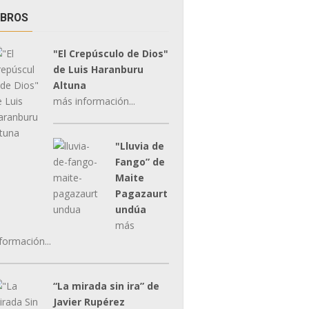
IBROS
"El Crepúsculo de Dios"
de Luis Haranburu
Altuna
más información...
"Lluvia de
Fango” de
Maite
Pagazaurt
undúa
más
formación...
“La mirada sin ira” de
Javier Rupérez