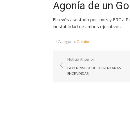
Agonía de un Go
El revés asestado por Junts y ERC a Pe
inestabilidad de ambos ejecutivos
Categoría:
Opinión
Navegación
Noticia Anterior
de
LA PENÍNSULA DE LAS VENTANAS
entradas
ENCENDIDAS