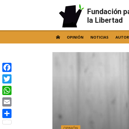
Skip
to
Fundación p
content
la Libertad
OPINIÓN
NOTICIAS
AUTOR
Facebook
Twitter
WhatsApp
Email
Compartir
OPINIÓN