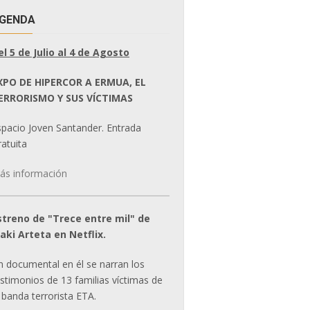
GENDA
el 5 de Julio al 4 de Agosto
XPO DE HIPERCOR A ERMUA, EL
ERRORISMO Y SUS VÍCTIMAS
spacio Joven Santander. Entrada
atuita
ás información
streno de "Trece entre mil" de
ñaki Arteta en Netflix.
n documental en él se narran los
estimonios de 13 familias víctimas de
 banda terrorista ETA.