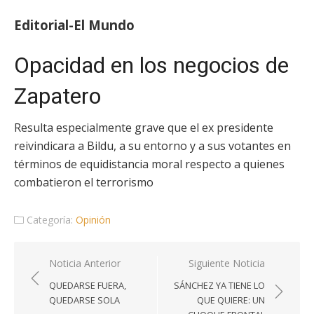
Editorial-El Mundo
Opacidad en los negocios de
Zapatero
Resulta especialmente grave que el ex presidente
reivindicara a Bildu, a su entorno y a sus votantes en
términos de equidistancia moral respecto a quienes
combatieron el terrorismo
Categoría:
Opinión
Navegación
Noticia Anterior
Siguiente Noticia
de
QUEDARSE FUERA,
SÁNCHEZ YA TIENE LO
entradas
QUEDARSE SOLA
QUE QUIERE: UN