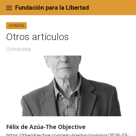
Skip
to
Fundación para la Libertad
content
OPINIÓN
Otros artículos
07/03/2026
Félix de Azúa-The Objective
https://theobjective.com/elsubjetivo/opinion/2026-03-