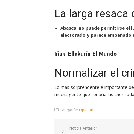
La larga resaca
A
bascal no puede permitirse el l
electorado y parece empeñado e
Iñaki Ellakuría-El Mundo
Normalizar el c
Lo más sorprendente e importante de la
mucha gente que conocía las chorizadas
Categoría:
Opinión
Navegación
Noticia Anterior