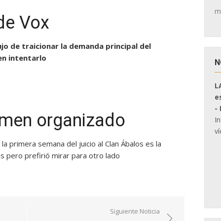
m
 de Vox
ujo de traicionar la demanda principal del
n intentarlo
N
L
e
-
rimen organizado
I
ví
 primera semana del juicio al Clan Ábalos es la
 pero prefirió mirar para otro lado
Siguiente Noticia