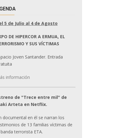
GENDA
el 5 de Julio al 4 de Agosto
XPO DE HIPERCOR A ERMUA, EL
ERRORISMO Y SUS VÍCTIMAS
spacio Joven Santander. Entrada
atuita
ás información
streno de "Trece entre mil" de
ñaki Arteta en Netflix.
n documental en él se narran los
estimonios de 13 familias víctimas de
 banda terrorista ETA.