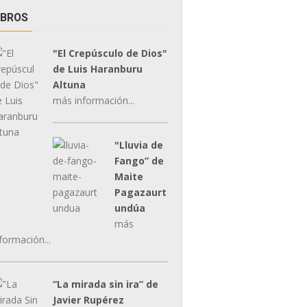
IBROS
"El Crepúsculo de Dios"
de Luis Haranburu
Altuna
más información...
"Lluvia de
Fango” de
Maite
Pagazaurt
undúa
más
formación...
“La mirada sin ira” de
Javier Rupérez