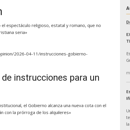
A
n
D
o el espectáculo religioso, estatal y romano, que no
ristiana seria»
E
T
e
E
/opinion/2026-04-11/instrucciones-gobierno-
Gr
m
 de instrucciones para un
E
I
titucional, el Gobierno alcanza una nueva cota con el
U
án con la prórroga de los alquileres»
t
la
l