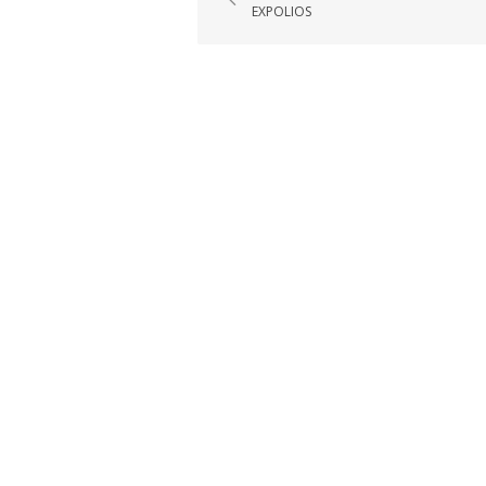
de
EXPOLIOS
entradas