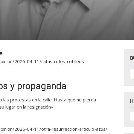
s
e
B
opinion/2026-04-11/catastrofes-cotilleos-
B
po
eos y propaganda
o las protestas en la calle. Hasta que no pierda
H
su lugar en la resignación»
H
D
N
opinion/2026-04-11/otra-resurreccion-articulo-azua/