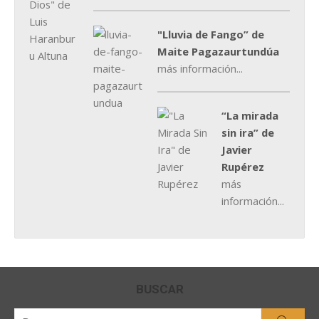
"Lluvia de Fango” de
Maite Pagazaurtundúa
más información...
“La mirada
sin ira” de
Javier
Rupérez
más
información...
BUSCAR
Buscar