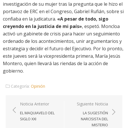
investigación de su mujer tras la pregunta que le hizo el
portavoz de ERC en el Congreso, Gabriel Rufián, sobre si
confiaba en la judicatura.
«A pesar de todo, sigo
creyendo en la justicia de mi país»
, espetó. Moncloa
activó un gabinete de crisis para hacer un seguimiento
ordenado de los acontecimientos, unir argumentarios y
estrategia y decidir el futuro del Ejecutivo. Por lo pronto,
este jueves será la vicepresidenta primera, María Jesús
Montero, quien llevará las riendas de la acción de
gobierno.
Categoría:
Opinión
Navegación
Noticia Anterior
Siguiente Noticia
de
EL MAQUIAVELO DEL
LA SUGESTIÓN
entradas
SIGLO XXI
NARCISISTA DEL
MISTERIO