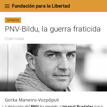
Skip
to
Fundación para la Libertad
content
OPINIÓN
PNV-Bildu, la guerra fraticida
28/11/2023
Gorka Maneiro-Vozpópuli
La dirección del
PNV
ha elegido a
Imanol Pradales
para