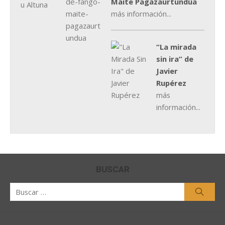
Maite Pagazaurtundúa
más información...
“La mirada
sin ira” de
Javier
Rupérez
más
información...
BUSCAR
Buscar
Busca
por: