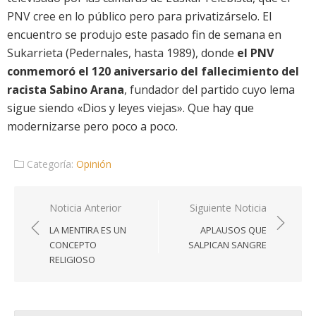
PNV cree en lo público pero para privatizárselo. El
encuentro se produjo este pasado fin de semana en
Sukarrieta (Pedernales, hasta 1989), donde
el PNV
conmemoró el 120 aniversario del fallecimiento del
racista Sabino Arana
, fundador del partido cuyo lema
sigue siendo «Dios y leyes viejas». Que hay que
modernizarse pero poco a poco.
Categoría:
Opinión
Navegación
Noticia Anterior
Siguiente Noticia
de
LA MENTIRA ES UN
APLAUSOS QUE
entradas
CONCEPTO
SALPICAN SANGRE
RELIGIOSO