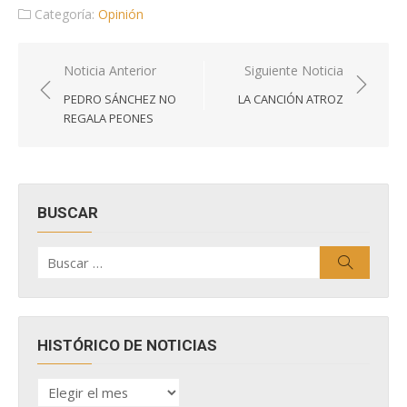
Categoría:
Opinión
Navegación
Noticia Anterior
Siguiente Noticia
de
PEDRO SÁNCHEZ NO
LA CANCIÓN ATROZ
entradas
REGALA PEONES
BUSCAR
Buscar
Buscar
por:
HISTÓRICO DE NOTICIAS
HISTÓRICO
DE