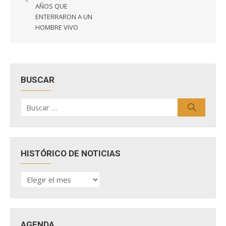
entradas
AÑOS QUE
ENTERRARON A UN
HOMBRE VIVO
BUSCAR
Buscar
Buscar
por:
HISTÓRICO DE NOTICIAS
HISTÓRICO
DE
NOTICIAS
AGENDA